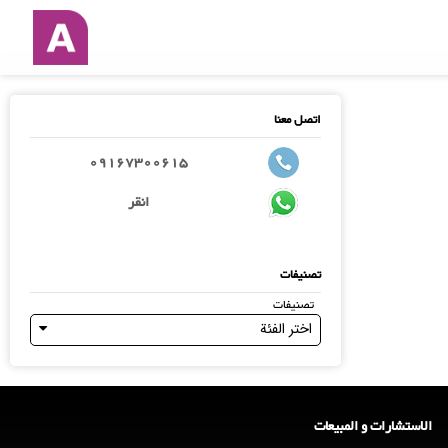
اتصل معنا
09167300615
انقر
تصنيفات
تصنيفات
اختر الفئة
الاستشارات و المبیعات